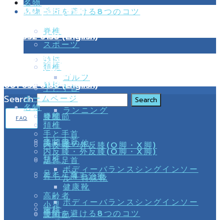
名物
02 000 3535 (Thai)
手術を避ける8つのコツ
名物
099 216 0216 (Thai)
脊椎
081 632 6138 (English)
スポーツ
02 000 3535 (Thai)
頚椎
頚椎
099 216 0216 (Thai)
ゴルフ
081 632 6138 (English)
脊椎
手と手首
Search
ホームページ
名物
ランニング
脊椎
膝関節
FAQ
頚椎
手と手首
手と手首
膝関節
その他
内反膝・外反膝(O脚・X脚)
内反膝・外反膝(O脚・X脚)
頚椎
足と足首
ボディーバランスシングインソー
足と足首
育毛・薄毛治療
ル・特殊靴
健康靴
高齢者
ボディーバランスシングインソー
小児
歯科
手術を避ける8つのコツ
膝関節