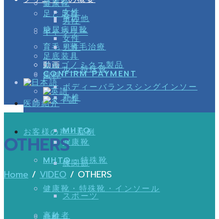
健康靴
女性
足と足首
その他
男性
糖尿病用靴
ギャラリー
女性
育毛・薄毛治療
男性
足底装具
動画
エルゴノミクス製品
ル・特殊靴
CONFIRM PAYMENT
歯科
ボディーバランスシングインソー
脊椎
医師紹介
MHTO
お客様の声・症例
OTHERS
健康靴
MHTO
ル・特殊靴
膝関節
Home
/
VIDEO
/
OTHERS
健康靴・特殊靴・インソール
スポーツ
高齢者
脊椎