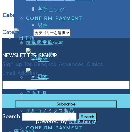
女性
ランニング
Categories
CONFIRM PAYMENT
男性
Categories
糖尿病用靴
育毛・薄毛治療
その他
NEWSLETTER SIGNUP
女性
Sign up for Bangkok Advanced Clinics
Email Address
男性
歯科
足底装具
育毛・薄毛治療
エルゴノミクス製品
Search
powered by
MailChimp
!
CONFIRM PAYMENT
医師紹介