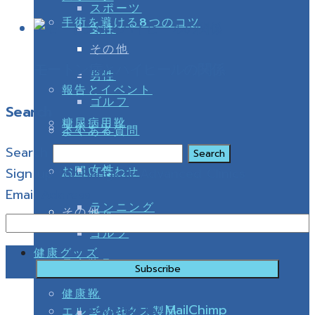
スポーツ
手術を避ける8つのコツ
女性
その他
モートン病とハイヒールの関係
男性
報告とイベント
ゴルフ
Search
糖尿病用靴
スポーツ
よくある質問
Search
女性
お問い合わせ
Sign up for Bangkok Advanced Clinics
Email Address
ランニング
その他
男性
ゴルフ
健康グッズ
足底装具
健康靴
powered by
MailChimp
!
エルゴノミクス製品
その他