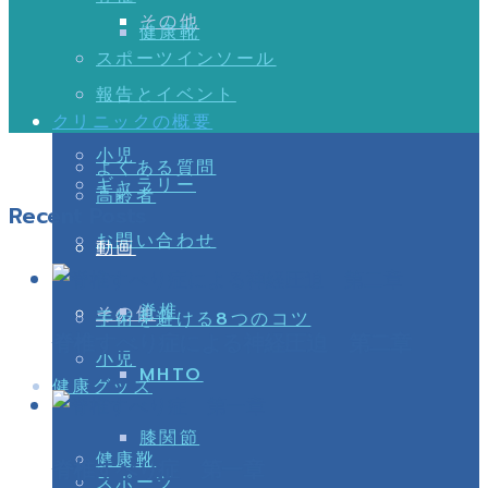
その他
健康靴
スポーツインソール
報告とイベント
クリニックの概要
小児
よくある質問
ギャラリー
高齢者
Recent Posts
お問い合わせ
動画
脊椎
その他
手術を避ける8つのコツ
脊椎すべり症による神経圧迫 第二章
小児
MHTO
健康グッズ
膝関節
健康靴
脊椎すべり症 第一章
スポーツ