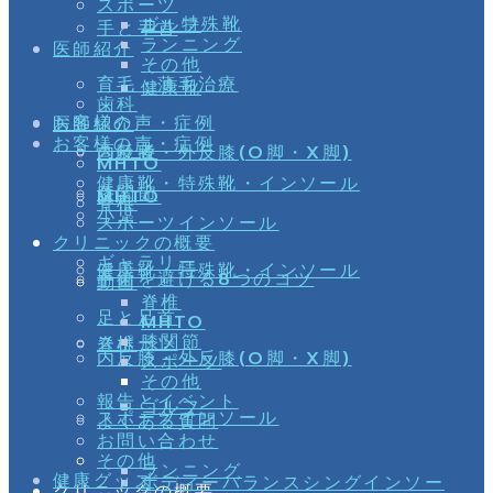
スポーツ
ル・特殊靴
ゴルフ
手と手首
ランニング
医師紹介
その他
育毛・薄毛治療
健康靴
歯科
お客様の声・症例
医師紹介
お客様の声・症例
高齢者
内反膝・外反膝(O脚・X脚)
MHTO
健康靴・特殊靴・インソール
膝関節
MHTO
脊椎
小児
スポーツインソール
クリニックの概要
ギャラリー
健康靴・特殊靴・インソール
手術を避ける8つのコツ
動画
脊椎
足と足首
MHTO
膝関節
スポーツ
脊椎
内反膝・外反膝(O脚・X脚)
スポーツ
その他
報告とイベント
ゴルフ
スポーツインソール
よくある質問
お問い合わせ
その他
ランニング
健康グッズ
ボディーバランスシングインソー
クリニックの概要