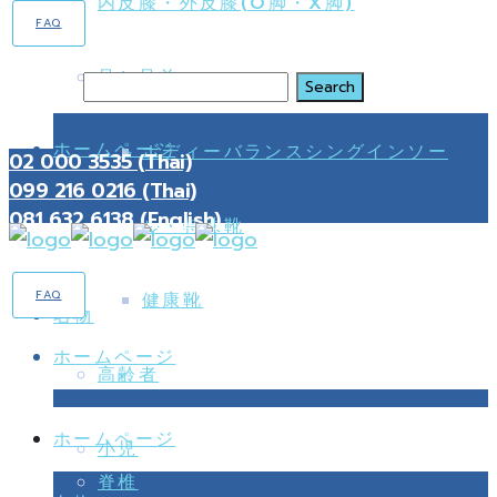
内反膝・外反膝(O脚・X脚)
FAQ
足と足首
Search
ホームページ
ボディーバランスシングインソー
02 000 3535 (Thai)
099 216 0216 (Thai)
081 632 6138 (English)
ル・特殊靴
FAQ
健康靴
名物
ホームページ
高齢者
ホームページ
小児
脊椎