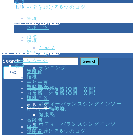
名物
02 000 3535 (Thai)
手術を避ける8つのコツ
名物
099 216 0216 (Thai)
脊椎
081 632 6138 (English)
スポーツ
02 000 3535 (Thai)
頚椎
頚椎
099 216 0216 (Thai)
ゴルフ
081 632 6138 (English)
脊椎
手と手首
Search
ホームページ
名物
ランニング
脊椎
膝関節
FAQ
頚椎
手と手首
手と手首
膝関節
その他
内反膝・外反膝(O脚・X脚)
内反膝・外反膝(O脚・X脚)
頚椎
足と足首
ボディーバランスシングインソー
足と足首
育毛・薄毛治療
ル・特殊靴
健康靴
高齢者
ボディーバランスシングインソー
小児
歯科
手術を避ける8つのコツ
膝関節