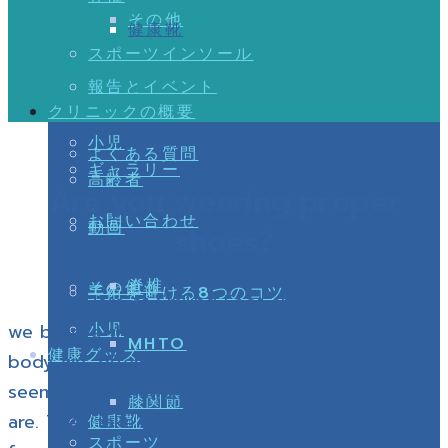
その他
健康靴
スポーツインソール
報告とイベント
クリニックの概要
小児
よくある質問
ギャラリー
高齢者
Are you wearing proper
お問い合わせ
動画
shoes?
脊椎
その他
手術を避ける8つのコツ
Here at Smiling Foot and Shoe Center,
小児
we believe that feet are one great part of the
MHTO
健康グッズ
body we, often times, neglect. Many times we
seem to be unaware of how important our feet
膝関節
are. They take us to places we need to go, and
健康靴
スポーツ