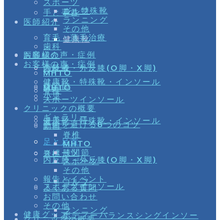
スポーツ
ル・特殊靴
ゴルフ
手と手首
ランニング
医師紹介
その他
育毛・薄毛治療
健康靴
歯科
お客様の声・症例
医師紹介
お客様の声・症例
高齢者
内反膝・外反膝(O脚・X脚)
MHTO
健康靴・特殊靴・インソール
膝関節
MHTO
脊椎
小児
スポーツインソール
クリニックの概要
ギャラリー
健康靴・特殊靴・インソール
手術を避ける8つのコツ
動画
脊椎
足と足首
MHTO
膝関節
スポーツ
脊椎
内反膝・外反膝(O脚・X脚)
スポーツ
その他
報告とイベント
ゴルフ
スポーツインソール
よくある質問
お問い合わせ
その他
ランニング
健康グッズ
ボディーバランスシングインソー
クリニックの概要