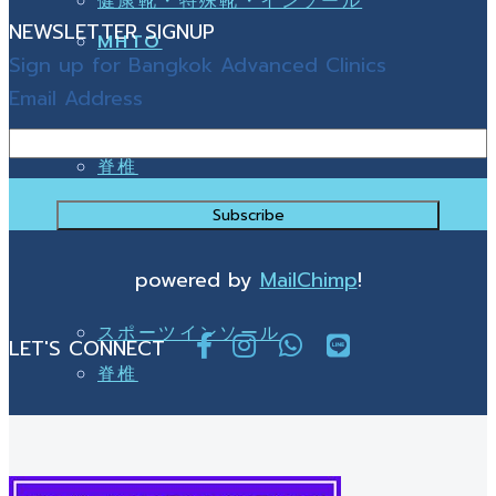
健康靴・特殊靴・インソール
NEWSLETTER SIGNUP
MHTO
Sign up for Bangkok Advanced Clinics
Email Address
脊椎
健康靴・特殊靴・インソール
powered by
MailChimp
!
スポーツインソール
LET'S CONNECT
脊椎