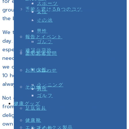
for every step, when our feet touch the
スポーツ
手術を避ける8つのコツ
ground the vibration force produced affects
女性
the body structure.
その他
男性
We take on average 5,000 to 8,000 steps a
報告とイベント
day. The force, thus, affects the joint’s health
ゴルフ
especially at the spine and knee. This is why we
糖尿病用靴
スポーツ
よくある質問
need to take good care of our feet. The way
we choose the types of shoes we wear for 8 to
女性
お問い合わせ
10 hours a day is a very important matter to
always keep in mind.
ランニング
その他
男性
ゴルフ
Not only can a pair of shoes protect our feet
健康グッズ
from the outside risk factors, they are also a
足底装具
delight to look at, as we display as our very
健康靴
own stylish shoe designs
エルゴノミクス製品
その他