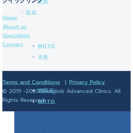
クイックリンク
脊椎
動画
Home
About us
Specialties
Contact
MHTO
脊椎
Terms and Conditions
|
Privacy Policy
膝関節
© 2019 -2020 Bangkok Advanced Clinics. All
Rights Reserved.
MHTO