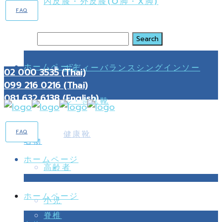
内反膝・外反膝(O脚・X脚)
FAQ
足と足首
Search
ホームページ
ボディーバランスシングインソー
02 000 3535 (Thai)
099 216 0216 (Thai)
081 632 6138 (English)
ル・特殊靴
FAQ
健康靴
名物
ホームページ
高齢者
ホームページ
小児
脊椎