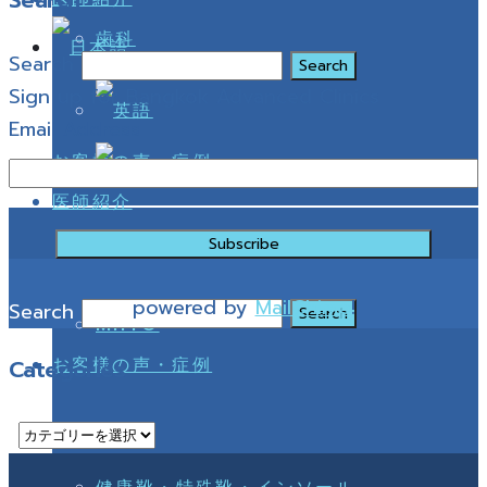
Search
歯科
Search
Sign up for Bangkok Advanced Clinics
Email Address
お客様の声・症例
医師紹介
powered by
MailChimp
!
Search
MHTO
お客様の声・症例
Categories
Categories