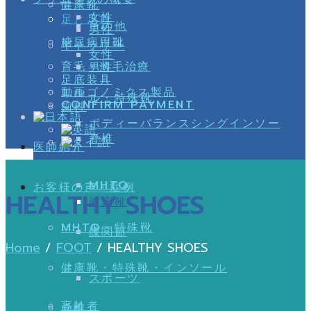
健康靴
女性
足と足首
その他
男性
糖尿病用靴
ギャラリー
女性
育毛・薄毛治療
男性
足底装具
動画
エルゴノミクス製品
ル・特殊靴
CONFIRM PAYMENT
歯科
ボディーバランスシングインソー
脊椎
医師紹介
MHTO
お客様の声・症例
HEALTHY SHOES
健康靴
MHTO
ル・特殊靴
膝関節
Home
/
FOOT
/
HEALTHY SHOES
健康靴・特殊靴・インソール
スポーツ
高齢者
脊椎