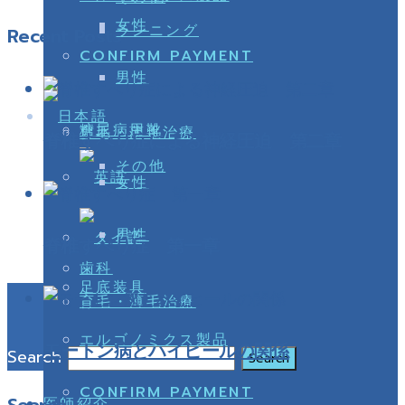
女性
ランニング
Recent Posts
CONFIRM PAYMENT
男性
糖尿病用靴
育毛・薄毛治療
脊椎すべり症による神経圧迫 第二章
その他
女性
男性
脊椎すべり症 第一章
歯科
足底装具
育毛・薄毛治療
エルゴノミクス製品
モートン病とハイヒールの関係
Search
CONFIRM PAYMENT
医師紹介