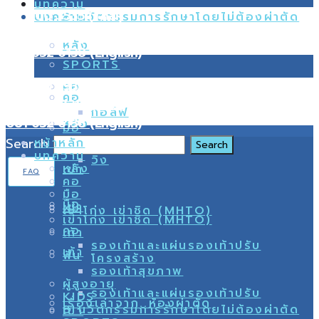
บทความ
02 000 3535 (Thai)
8 นวัตกรรมการรักษาโดยไม่ต้องผ่าตัด
บทความ
099 216 0216 (Thai)
หลัง
081 632 6138 (English)
SPORTS
02 000 3535 (Thai)
คอ
คอ
099 216 0216 (Thai)
กอล์ฟ
081 632 6138 (English)
หลัง
มือ
Search
หน้าหลัก
บทความ
วิ่ง
หลัง
เข่า
FAQ
คอ
มือ
มือ
เข่า
ผม
เข่าโก่ง เข่าชิด (MHTO)
เข่าโก่ง เข่าชิด (MHTO)
คอ
เท้า
รองเท้าและแผ่นรองเท้าปรับ
เท้า
ฟัน
โครงสร้าง
รองเท้าสุขภาพ
ผู้สูงอายุ
รองเท้าและแผ่นรองเท้าปรับ
KIDS
เรื่องเล่าจาก..ห้องผ่าตัด
8 นวัตกรรมการรักษาโดยไม่ต้องผ่าตัด
เข่า