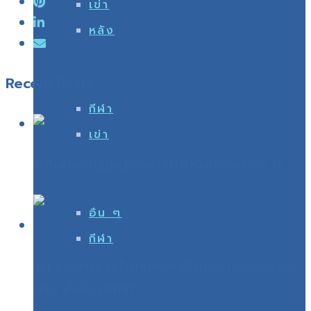
เข่า
หลัง
Recent Posts
กีฬา
เข่า
ทำไมต้องใส่แผ่นรองฝ่าเท้าปรับโครงสร้าง !?
อื่น ๆ
กีฬา
ลูก หลังคด! สะโพกเอียง! เข่าโก่ง! แต่มองด้วย
ตาเราก็เห็นว่าปกติ…