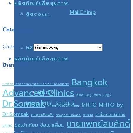
ผลิตภัณฑ์เพื่อสุขภาพ
powered by
MailChimp
!
ติดต่อเรา
Categories
Categories
HEALTHY SHOES
ผลิตภัณฑ์เพื่อสุขภาพ
ป้ายกำกับ
Bangkok
6 วิธี รักษาโรคทางกระดูกสันหลังโดยไม่ต้องผ่าตัด
Advanced Clinics
ผู้หญิง
Bow Leg
Bow Legs
Dr.Somsak
HEALTHY SHOES
MHTO by
MHTO
knee
Knock knee
Dr.Somsak
ขาสั้นยาวไม่เท่ากัน
กระดูกสันหลัง
ขากาง
กระดูกสันหลังคด
นายแพทย์สมศักดิ์
ข้อเข่าเสื่อม
ข้อเข่าเทียม
ขาโก่ง