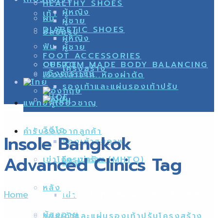
HEALTHY SHOES
ผู้หญิง
เท้า
ผม
ผู้ชาย
DIABETIC SHOES
อัลบั้มรูป
ผู้หญิง
ฟัน
ผู้ชาย
FOOT ACCESSORIES
CUSTOM MADE BODY BALANCING
OFFICE
โครงสร้าง
แจ้งชำระเงิน
เรื่องเล่าจาก..ห้องผ่าตัด
รองเท้าและแผ่นรองเท้าปรับ
SHOE
แพทย์ผู้เชี่ยวชาญ
วิดีโอ
คำรับรองจากลูกค้า
Insole Bangkok
รองเท้าสุขภาพ
Advanced Clinics Tag
เข่าโก่ง เข่าชิด (MHTO)
โครงสร้าง
หลัง
หลัง
Home
/
Tag "Insole Bangkok Advanced Clinics"
เข่า
ผู้สูงอายุ
รองเท้าและแผ่นรองเท้าปรับโครงสร้าง