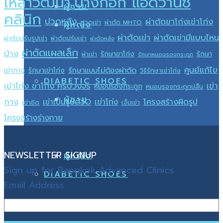
บางกอก แอดวานซ์
เหล่าวัฒนา
ผู้ชาย
คลินิก
ปวดหลัง
ผ่าตัดขาโก่งเข่าโก่ง
ปวดเข่า
ผ่าตัด MHTO
ผู้หญิง
ผ่าตัดเข่า
ผ่าตัดเข่ามีแบบไหน
ผ่าตัดปรับรูปเข่า
ผ่าตัดปรับเข่า
ผ่าตัดหลัง
ผ่าตัดแผลเล็ก
บ้าง
รักษาขาโก่ง
รักษา
ผ่าเข่า
รักษาหมอนรองกระดูก
ศูนย์แก้ไข
รักษาแบบไม่ต้องผ่าตัด
เข่ากาง
รักษาเข่าโก่ง
วิธีรักษาเข่าโก่ง
DIABETIC SHOES
เข่าโก่ง ขาโก่ง ครบวงจร
เข่า
หมอนรองกระดูก
หมอนรองกระดูกปลิ้น
ผู้ชาย
กาง
เข่าเป็นรูปตัวO
เข่าโก่ง
โครงสร้างผิดรูป
เข่าชิด
เจ็บเข่า
โครงสร้างร่างกาย
NEWSLETTER SIGNUP
ผู้หญิง
Sign up for Bangkok Advanced Clinics
DIABETIC SHOES
Email Address