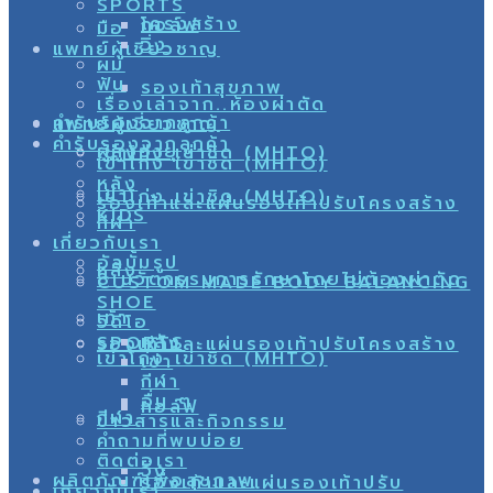
SPORTS
โครงสร้าง
กอล์ฟ
มือ
วิ่ง
แพทย์ผู้เชี่ยวชาญ
ผม
ฟัน
รองเท้าสุขภาพ
เรื่องเล่าจาก..ห้องผ่าตัด
คำรับรองจากลูกค้า
แพทย์ผู้เชี่ยวชาญ
คำรับรองจากลูกค้า
ผู้สูงอายุ
เข่าโก่ง เข่าชิด (MHTO)
เข่าโก่ง เข่าชิด (MHTO)
หลัง
เข่า
เข่าโก่ง เข่าชิด (MHTO)
รองเท้าและแผ่นรองเท้าปรับโครงสร้าง
KIDS
กีฬา
เกี่ยวกับเรา
อัลบั้มรูป
หลัง
8 นวัตกรรมการรักษาโดยไม่ต้องผ่าตัด
CUSTOM MADE BODY BALANCING
SHOE
เท้า
วิดีโอ
หลัง
SPORTS
รองเท้าและแผ่นรองเท้าปรับโครงสร้าง
เข่าโก่ง เข่าชิด (MHTO)
เข่า
กีฬา
อื่น ๆ
กอล์ฟ
กีฬา
ข่าวสารและกิจกรรม
คำถามที่พบบ่อย
ติดต่อเรา
วิ่ง
ผลิตภัณฑ์เพื่อสุขภาพ
รองเท้าและแผ่นรองเท้าปรับ
เกี่ยวกับเรา