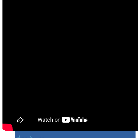
หลัง
เข่าโก่ง เข่าชิด (MHTO)
รองเท้าและแผ่นรองเท้าปรับโครงสร้าง
หลัง
กีฬา
รองเท้าและแผ่นรองเท้าปรับโครงสร้าง