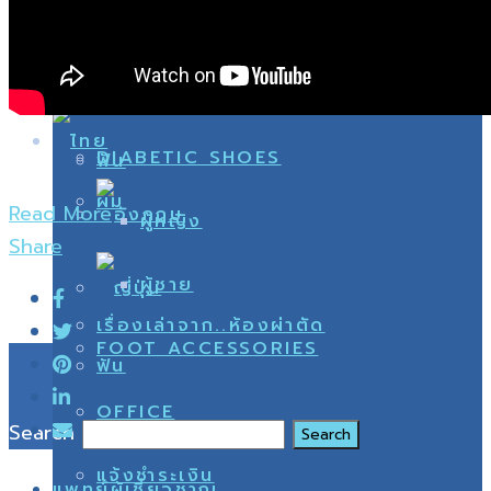
ผู้หญิง
วิ่ง
แจ้งชำระเงิน
ผู้ชาย
DIABETIC SHOES
ฟัน
ผม
Read More
ผู้หญิง
Share
ผู้ชาย
เรื่องเล่าจาก..ห้องผ่าตัด
FOOT ACCESSORIES
ฟัน
OFFICE
Search
แจ้งชำระเงิน
แพทย์ผู้เชี่ยวชาญ