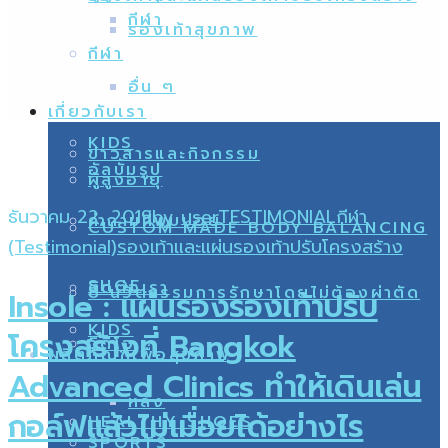
กีฬา
รองเท้าสุขภาพ
กีฬา
อื่น ๆ
เกี่ยวกับเรา
KIDS
ข่าวสารและกิจกรรม
อัลบั้มรูป
ผู้สูงอายุ
ธันวาคม 22, 2019
by
user
TESTIMONIAL
กีฬา
คำถามที่พบบ่อย
CUSTOM MADE BODY BALANCING
(Testimonial)
รองเท้าและแผ่นรองเท้าปรับโครงสร้าง
SHOE
ติดต่อเรา
8 นวัตกรรมการรักษาโดยไม่ต้องผ่าตัด
Insole : แผ่นรองรองเท้าปรับ
KIDS
โครงสร้างที่ Bangkok
วิดีโอ
ผลิตภัณฑ์เพื่อสุขภาพ
Advanced Clinics ทำให้เดินเล่น
หลัง
กอล์ฟแล้วไม่เมื่อยได้อย่างไร
HEALTHY SHOES
SPORTS