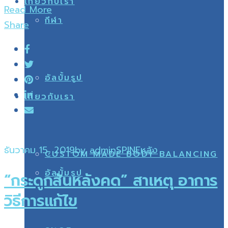
เกี่ยวกับเรา
Read More
กีฬา
Share
อัลบั้มรูป
เกี่ยวกับเรา
ธันวาคม 15, 2019
by
admin
SPINE
หลัง
CUSTOM MADE BODY BALANCING
อัลบั้มรูป
“กระดูกสันหลังคด” สาเหตุ อาการ
วิธีการแก้ไข