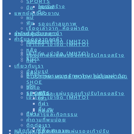
SPORTS
โครงสร้าง
กอล์ฟ
มือ
วิ่ง
แพทย์ผู้เชี่ยวชาญ
ผม
ฟัน
รองเท้าสุขภาพ
เรื่องเล่าจาก..ห้องผ่าตัด
คำรับรองจากลูกค้า
แพทย์ผู้เชี่ยวชาญ
คำรับรองจากลูกค้า
ผู้สูงอายุ
เข่าโก่ง เข่าชิด (MHTO)
เข่าโก่ง เข่าชิด (MHTO)
หลัง
เข่า
เข่าโก่ง เข่าชิด (MHTO)
รองเท้าและแผ่นรองเท้าปรับโครงสร้าง
KIDS
กีฬา
เกี่ยวกับเรา
อัลบั้มรูป
หลัง
8 นวัตกรรมการรักษาโดยไม่ต้องผ่าตัด
CUSTOM MADE BODY BALANCING
SHOE
เท้า
วิดีโอ
หลัง
SPORTS
รองเท้าและแผ่นรองเท้าปรับโครงสร้าง
เข่าโก่ง เข่าชิด (MHTO)
เข่า
กีฬา
อื่น ๆ
กอล์ฟ
กีฬา
ข่าวสารและกิจกรรม
คำถามที่พบบ่อย
ติดต่อเรา
วิ่ง
ผลิตภัณฑ์เพื่อสุขภาพ
รองเท้าและแผ่นรองเท้าปรับ
เกี่ยวกับเรา