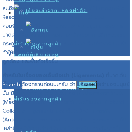
ละเอียดมากขึ้นกว่าเดิมครับ คือ การทำ MRI (Magnatic
เรื่องเล่าจาก..ห้องผ่าตัด
Resonance Imaging) หรือการสแกนเข่าด้วย
คอมพิวเตอร์
เพื่อที่จะสามารถบอกความรุนแรงของการ
บาดเจ็บ คือ ความลึกและความกว้างของการสึกหรอของ
กระดูกอ่อน และยังบอกตำแหน่งที่บาดเจ็บได้อย่างแม่นยำ
คำรับรองจากลูกค้า
ทำให้เราสามารถเลือกวิธีการรักษาที่ถูกวิธีให้กับผู้ป่วยได้
แพทย์ผู้เชี่ยวชาญ
ถูกต้อง และฟื้นตัวเร็วขึ้น
สำหรับในเรื่องของเอ็นข้อเข่า (Ligaments)
ที่บาดเจ็บ
นั้น เราก็ต้องทราบก่อนนะครับ ว่า บริเวณข้อเข่าของมนุษย์
Search
เข่าโก่ง เข่าชิด (MHTO)
นั้น มืเอ็นที่สำคัญอยู่ถึง
สี่เส้น คือ เอ็นประคองเข่าด้านใน
คำรับรองจากลูกค้า
(Medial Collateral Ligament) และด้านนอก (Lateral
Collateral Ligament) และ เอ็นไขว้หน้า และหลัง
(Anterior and Posterior Cruciate Ligaments)
เอ็น
เหล่านี้มีหน้าที่ช่วยทำให้ข้อเข่าแข็งแรงขึ้น กระชับมากขึ้น