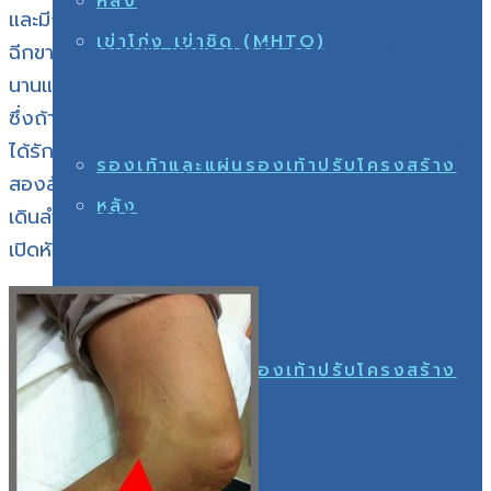
หลัง
และมีกำลังมากขึ้น ตัวอย่งเช่น ถ้าเอ็นประคองเข่าด้านใน
เข่าโก่ง เข่าชิด (MHTO)
ฉีกขาด เวลาเรายืน เข่าของเราก็จะอ้าออก ทำให้ยืนได้ไม่
นานและเดินนานไม่ได้ จะมีอาการปวดตรงข้อพับเข่าด้านใน
ซึ่งถ้าฉีกจนหมด เราก็จะไม่สามารถยืนยันพื้นได้ และถ้าไม่
ได้รักษาอย่างไม่ทันท่วงที โดย การใส่เฝือกที่หัวเข่านานถึง
รองเท้าและแผ่นรองเท้าปรับโครงสร้าง
สองสัปดาห์ เอ็นส่วนนี้ก็อาจจะไม่ติด ทำให้ผู้ป่วยมีอาการ
หลัง
เดินลำบากเรื้อรังได้ จำเป็นต้องรักษาโดยการผ่าตัด โดย
เปิดหัวเข่าเข้าไปซ่อมแซมเอ็นเท่านั้นครับ
กีฬา
รองเท้าและแผ่นรองเท้าปรับโครงสร้าง