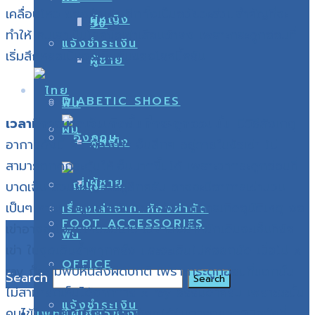
เคลื่อนไหว ของหัวเข่า อีกทั้งเป็นอวัยวะส่วนสำคัญที่จะ
ผู้หญิง
วิ่ง
ทำให้ คนเราเป็นโรคข้อเข่าเสื่อมช้าลง เพราะกระดูกอ่อนทึ่
แจ้งชำระเงิน
เริ่มสึกหรอเป็นจุดเริ่มต้นของโรคนึ้ครับ
ผู้ชาย
DIABETIC SHOES
ฟัน
เวลามีการบาดเจ็บเกิดขึ้นที่กระดูกอ่อนนั้น
มีวิธีสังเกตุ
ผม
ผู้หญิง
อาการดังนี้ คือ
มีอาการเจ็บลึกๆ อยู่ภายในข้อเข่า ไม่
สามารถกดกระตุ้นให้เจ็บมากขึ้นได้
เพราะว่ากระดูกอ่อนที่
ผู้ชาย
บาดเจ็บ ส่วนใหญ่จะอยู่ลึกครับ อาจจะมีอาการเข่าบวม
เป็นๆ หายๆ อยู่หลายสัปดาห์หลังจากการเกิดอุบัติเหตุ งอ
เรื่องเล่าจาก..ห้องผ่าตัด
FOOT ACCESSORIES
เข่าอาจจะไม่สุดเหมือนเดิม เวลาลงน้ำหนักเดินจะเจ็บที่ข้อ
ฟัน
เข่า ในจุดเดิมซ้ำๆทุกครั้ง และจะเดินไม่ค่อยถนัด เมื่อไป x
OFFICE
ray ก็จะไม่พบห็นสิ่งผิดปกติ เพราะกระดูกอ่อนที่แตกนั้น
Search
ไม่สามารถเห็นได้จากการ x ray ธรรมดาครับ เพราะฉะนั้น
แจ้งชำระเงิน
คนไข้ในกลุ่มนี้ จึงจำเป็น ต้องได้รับการตรวจวินิจฉัยที่
แพทย์ผู้เชี่ยวชาญ