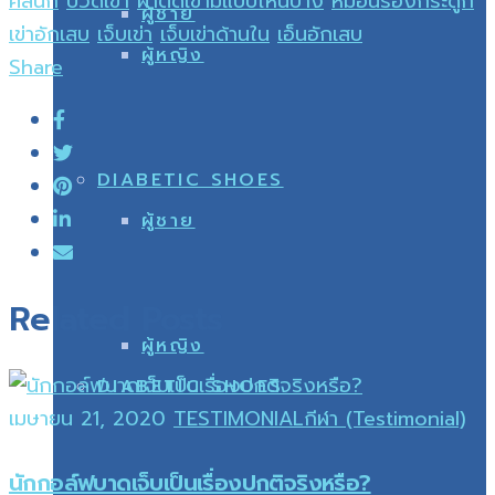
คลินิก
ปวดเข่า
ผ่าตัดเข่ามีแบบไหนบ้าง
หมอนรองกระดูก
ผู้ชาย
เข่าอักเสบ
เจ็บเข่า
เจ็บเข่าด้านใน
เอ็นอักเสบ
ผู้หญิง
Share
DIABETIC SHOES
ผู้ชาย
Related Posts
ผู้หญิง
DIABETIC SHOES
เมษายน 21, 2020
TESTIMONIAL
กีฬา (Testimonial)
นักกอล์ฟบาดเจ็บเป็นเรื่องปกติจริงหรือ?