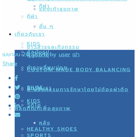
กีฬา
รองเท้าสุขภาพ
กีฬา
อื่น ๆ
เกี่ยวกับเรา
KIDS
ข่าวสารและกิจกรรม
อัลบั้มรูป
เมษายน 20, 2020
by
user
เข่า
ผู้สูงอายุ
Share
คำถามที่พบบ่อย
CUSTOM MADE BODY BALANCING
SHOE
ติดต่อเรา
8 นวัตกรรมการรักษาโดยไม่ต้องผ่าตัด
KIDS
วิดีโอ
ผลิตภัณฑ์เพื่อสุขภาพ
หลัง
HEALTHY SHOES
SPORTS