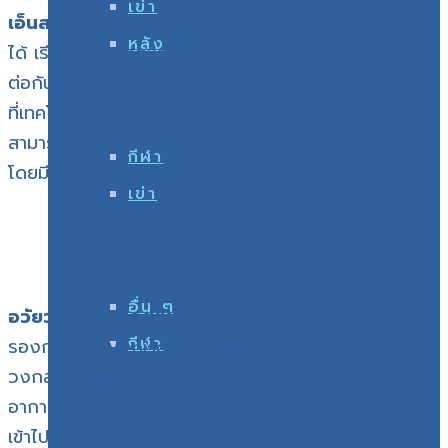
เข่า
เอ็นสองเส้นนี้
ถ้ามีการฉีกขาดหมด จะไม่สามารถซ่อมแซม
หลัง
ได้ เรียกได้ว่า ขาดแล้วขาดเลย จะไม่สามารถผ่าตัดเอามา
ต่อกันได้ จำเป็นต้องใช้เอ็นส่วนอื่นมาแทน แต่ก็โชคดีครับ
ที่เทคโนโลยี่การผ่าตัดในส่วนนี้ พัฒนาไปถึงขั้นที่ว่า
สามารถใช้กล้องส่องเข้าไป ผ่าตัดสร้างเสริมเอ็นตัวใหม่ได้
กีฬา
โดยมีบาดแผลเป็นรูเล็กๆเท่านั้น
เข่า
อื่น ๆ
อวัยวะสุดท้ายที่อยู่ในข้อ
และมีโอกาสบาดเจ็บ คือ
หมอน
กีฬา
รองกระดูก (Meniscus) ซึ่งจะมีรูปร่างเป็นเหมือนครึ่ง
วงกลม รองรับแรงกระแทกอยู่ระหว่างข้อต่อ เราอาจจะมี
อาการปวดอยู่ที่หน้าข้อเข่า มีรอยบวม กดเจ็บจากผิวหนัง
เข้าไป ในระยะแรกๆ แต่ถ้าปล่อยเรื้อรังก็จะเกิดปัญหา ปวด