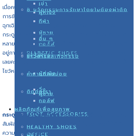
เข่า
เมื่อคนเรา เกิดอุบัติเหตุที่หัวเข่า จากการเล่นกีฬา หรือจาก
8 นวัตกรรมการรักษาโดยไม่ต้องผ่าตัด
ผู้หญิง
การขับขี่ยวดยานพาหนะโดยเฉพาะมอเตอร์ไซด์ ทั้งหมอ
กีฬา
ฉุกเฉิน และผู้ป่วยก็จะ มุ่งเน้นไปที่กระดูก กลัวว่าจะมี
ผู้ชาย
กระดูกหักหรือเปล่า เพราะกลัวว่า ถ้าหักแล้วจะเดินไม่ได้
อื่น ๆ
หลายเดือน แต่ เรากลับลืมนึกถึง อวัยวะ อยู่สามอย่างที่
กอล์ฟ
อยู่ภายในข้อเข่าและมีความสำคัญมากไม่น้อยไปกว่ากระดูก
DIABETIC SHOES
SPORTS
ข่าวสารและกิจกรรม
เลยครับ นั่นก็คือ
หมอนรองกระดูก กระดูกอ่อน และ เอ็น
ไขว้หน้า หลัง
ผู้หญิง
คำถามที่พบบ่อย
วิ่ง
ติดต่อเรา
ผู้ชาย
กอล์ฟ
ผลิตภัณฑ์เพื่อสุขภาพ
FOOT ACCESSORIES
กระดูกอ่อน (Cartilage)
เป็นอวัยวะ ซึ่งอยู่บริเวณหน้า
สัมผัสของผิวข้อครับ มีหน้าที่ผลิตน้ำในข้อ เพื่อทำให้เกิด
HEALTHY SHOES
ความหล่อลื่นระหว่างผิวสัมผัสภายในข้อ
ในช่วงที่มี
OFFICE
ผม