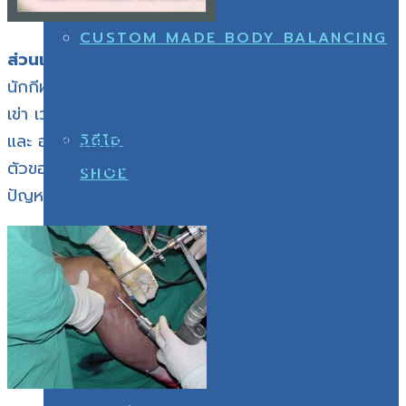
SHOE
CUSTOM MADE BODY BALANCING
ส่วนเอ็นไขว้หน้าและหลังนั้น
ซึ่งมักจะเกิดขึ้นได้บ่อยใน
นักกีฬา ถ้ามีการฉีกขาด เราก็จะมีความรู้สึกไม่มั่นคงของ
เข่า เวลาเดินอาจจะมีอาการเหมือนคนที่เข่าจะหลุด เข่าโย้
และ อาจมีการทรุดตัวลงไป คนที่ต้องต้องการความคล่อง
วิดีโอ
ตัวของหัวเข่า เช่น นักกีฬา หรือคนทำงานในวัยหนุ่มก็จะมี
SHOE
ปัญหาได้
หลัง
วิดีโอ