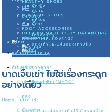
HEALTHY SHOES
ผู้หญิง
เท้า
ผม
ผู้ชาย
DIABETIC SHOES
อัลบั้มรูป
ผู้หญิง
ฟัน
ผู้ชาย
FOOT ACCESSORIES
CUSTOM MADE BODY BALANCING
OFFICE
โครงสร้าง
แจ้งชำระเงิน
เรื่องเล่าจาก..ห้องผ่าตัด
รองเท้าและแผ่นรองเท้าปรับ
SHOE
แพทย์ผู้เชี่ยวชาญ
วิดีโอ
คำรับรองจากลูกค้า
บาดเจ็บเข่า ไม่ใช่เรื่องกระดูก
รองเท้าสุขภาพ
อย่างเดียว
เข่าโก่ง เข่าชิด (MHTO)
โครงสร้าง
หลัง
หลัง
Home
/
เข่า
/
บาดเจ็บเข่า ไม่ใช่เรื่องกระดูกอย่างเดียว
เข่า
ผู้สูงอายุ
รองเท้าและแผ่นรองเท้าปรับโครงสร้าง